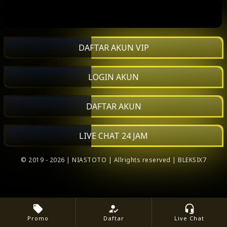
DAFTAR AKUN VIP
LOGIN AKUN
DAFTAR AKUN
LIVE CHAT 24 JAM
© 2019 - 2026 | NIASTOTO | Allrights reserved | BLEKSIX7
local_offer
how_to_reg
headset_mic
Promo
Daftar
Live Chat