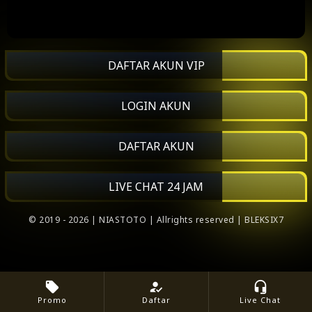
DAFTAR AKUN VIP
LOGIN AKUN
DAFTAR AKUN
LIVE CHAT 24 JAM
© 2019 - 2026 | NIASTOTO | Allrights reserved | BLEKSIX7
local_offer
how_to_reg
headset_mic
Promo
Daftar
Live Chat