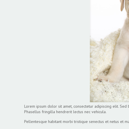
Lorem ipsum dolor sit amet, consectetur adipiscing elit. Sed 
Phasellus fringilla hendrerit lectus nec vehicula.
Pellentesque habitant morbi tristique senectus et netus et mal