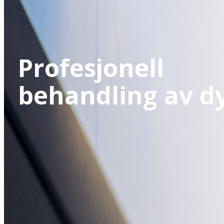
Det beste
for dyrene