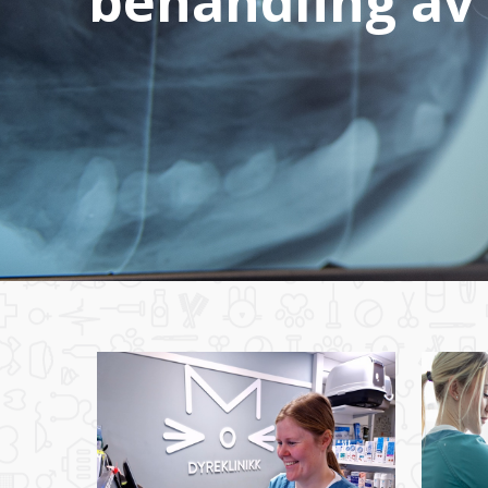
behandling av
Vi har satset på høy faglig kompetans
gjennom videreutdanning, og har inves
moderne utstyr for å kunne tilby den 
behandling for deg og ditt kjæledyr.