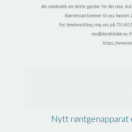
din raseklubb om dette gjelder for din rase. Aut
Bjørnestad kommer til oss høsten 
For timebestilling, ring oss på 751431
mo@dyreklinikk.no. M
https://www.mo
Nytt røntgenapparat 