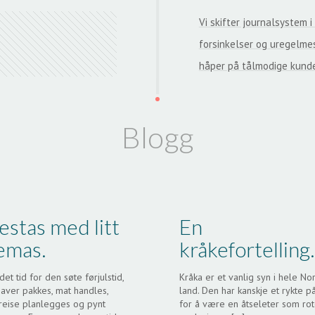
Vi skifter journalsystem i
forsinkelser og uregelmes
håper på tålmodige kunde
Blogg
estas med litt
En
lemas.
kråkefortelling.
det tid for den søte førjulstid,
Kråka er et vanlig syn i hele No
aver pakkes, mat handles,
land. Den har kanskje et rykte p
reise planlegges og pynt
for å være en åtseleter som rot