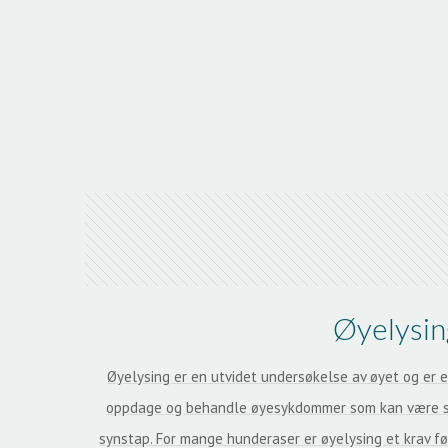
Øyelysin
Øyelysing er en utvidet undersøkelse av øyet og er et
oppdage og behandle øyesykdommer som kan være s
synstap. For mange hunderaser er øyelysing et krav før