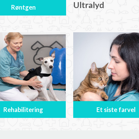
Ultralyd
Røntgen
Rehabilitering
Et siste farvel