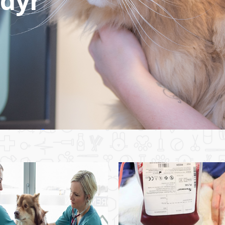
 dyr
e
tert i nytt
beste