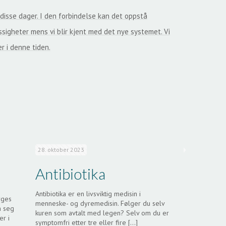
 disse dager. I den forbindelse kan det oppstå
sigheter mens vi blir kjent med det nye systemet. Vi
r i denne tiden.
28. oktober 2023
Antibiotika
Antibiotika er en livsviktig medisin i
rges
menneske- og dyremedisin. Følger du selv
å seg
kuren som avtalt med legen? Selv om du er
er i
symptomfri etter tre eller fire
[…]