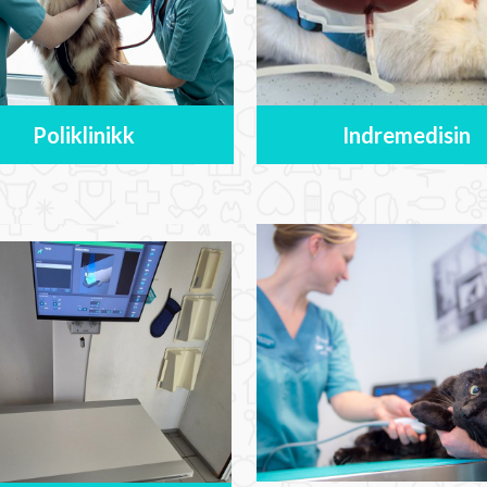
Poliklinikk
Indremedisin