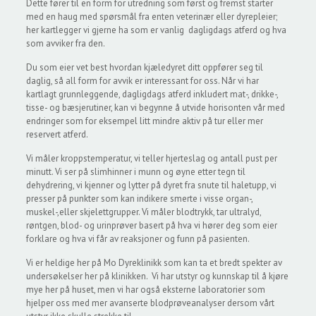
Dette fører til en form for utredning som først og fremst starter
med en haug med spørsmål fra enten veterinær eller dyrepleier;
her kartlegger vi gjerne ha som er vanlig dagligdags atferd og hva
som avviker fra den.
Du som eier vet best hvordan kjæledyret ditt oppfører seg til
daglig, så all form for avvik er interessant for oss. Når vi har
kartlagt grunnleggende, dagligdags atferd inkludert mat-, drikke-,
tisse- og bæsjerutiner, kan vi begynne å utvide horisonten vår med
endringer som for eksempel litt mindre aktiv på tur eller mer
reservert atferd.
Vi måler kroppstemperatur, vi teller hjerteslag og antall pust per
minutt. Vi ser på slimhinner i munn og øyne etter tegn til
dehydrering, vi kjenner og lytter på dyret fra snute til haletupp, vi
presser på punkter som kan indikere smerte i visse organ-,
muskel-,eller skjelettgrupper. Vi måler blodtrykk, tar ultralyd,
røntgen, blod- og urinprøver basert på hva vi hører deg som eier
forklare og hva vi får av reaksjoner og funn på pasienten.
Vi er heldige her på Mo Dyreklinikk som kan ta et bredt spekter av
undersøkelser her på klinikken. Vi har utstyr og kunnskap til å kjøre
mye her på huset, men vi har også eksterne laboratorier som
hjelper oss med mer avanserte blodprøveanalyser dersom vårt