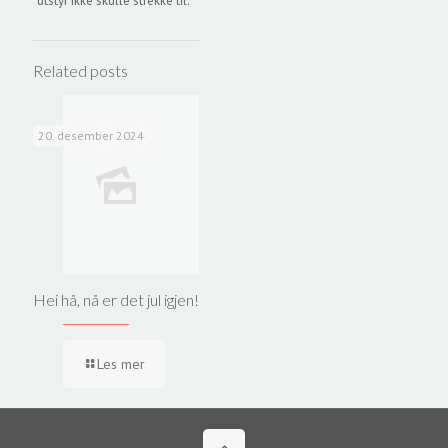
utstyr ikke skulle strekke til.
Related posts
20. desember 2024
Hei hå, nå er det jul igjen!
Les mer